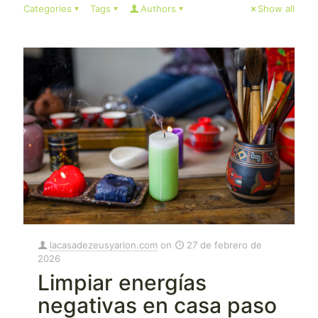
Categories
Tags
Authors
Show all
lacasadezeusyarion.com
on
27 de febrero de
2026
Limpiar energías
negativas en casa paso