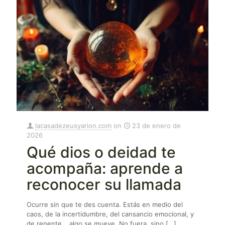
lacasadezeusyarion.com
on
23 de enero de
2026
Qué dios o deidad te
acompaña: aprende a
reconocer su llamada
Ocurre sin que te des cuenta. Estás en medio del
caos, de la incertidumbre, del cansancio emocional, y
de repente… algo se mueve. No fuera, sino
[…]