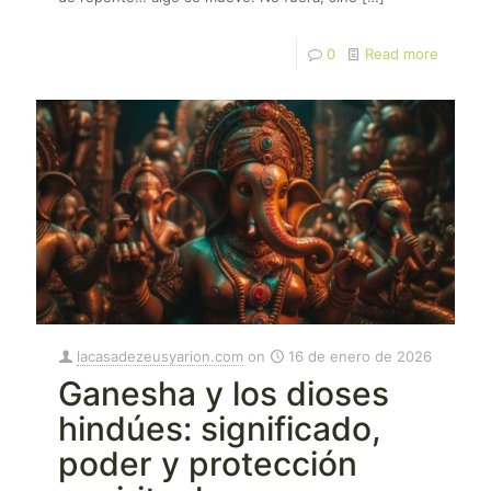
0
Read more
lacasadezeusyarion.com
on
16 de enero de 2026
Ganesha y los dioses
hindúes: significado,
poder y protección