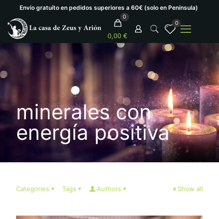
Envío gratuíto en pedidos superiores a 60€ (solo en Península)
0
0
0,00 €
minerales con
energía positiva
Categories
Tags
Authors
Show all