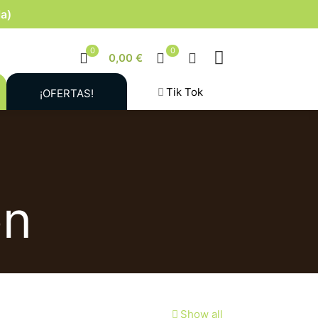
la)
0
0
0,00 €
Tik Tok
¡OFERTAS!
ón
Show all