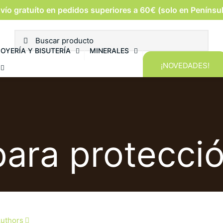
vío gratuíto en pedidos superiores a 60€ (solo en Penínsu
JOYERÍA Y BISUTERÍA
MINERALES
¡NOVEDADES!
 para protecci
uthors