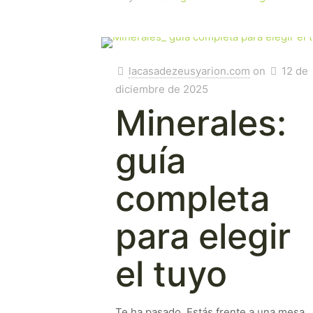
lacasadezeusyarion.com
on
12 de
diciembre de 2025
Minerales:
guía
completa
para elegir
el tuyo
Te ha pasado. Estás frente a una mesa