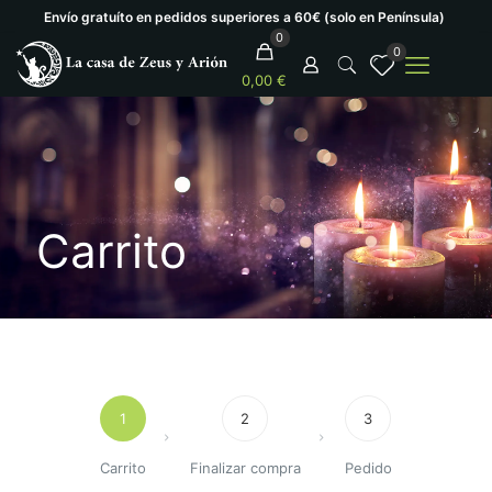
Envío gratuíto en pedidos superiores a 60€ (solo en Península)
0
0
0,00 €
Carrito
1
2
3
Carrito
Finalizar compra
Pedido