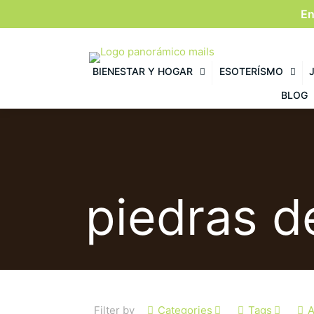
En
BIENESTAR Y HOGAR
ESOTERÍSMO
BLOG
piedras d
Filter by
Categories
Tags
A