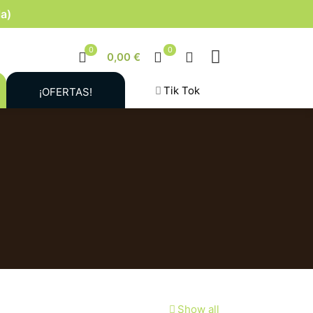
la)
0
0
0,00 €
Tik Tok
¡OFERTAS!
Show all