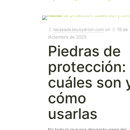
lacasadezeusyarion.com
on
19 de
diciembre de 2025
Piedras de
protección:
cuáles son 
cómo
usarlas
No todo lo que nos desgasta viene del