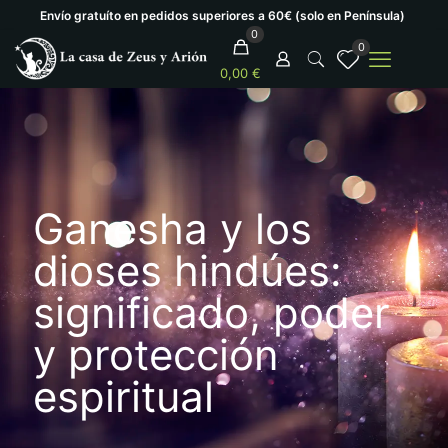
Envío gratuíto en pedidos superiores a 60€ (solo en Península)
0
0
0,00 €
Ganesha y los
dioses hindúes:
significado, poder
y protección
espiritual