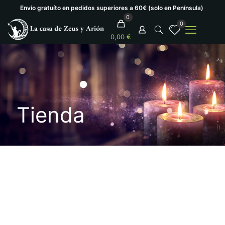
Envío gratuíto en pedidos superiores a 60€ (solo en Península)
0
0
0,00 €
Tienda