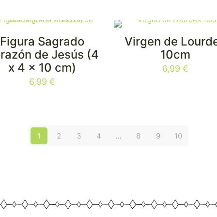
Figura Sagrado
Virgen de Lourd
razón de Jesús (4
10cm
x 4 x 10 cm)
6,99
€
6,99
€
1
2
3
4
…
8
9
10