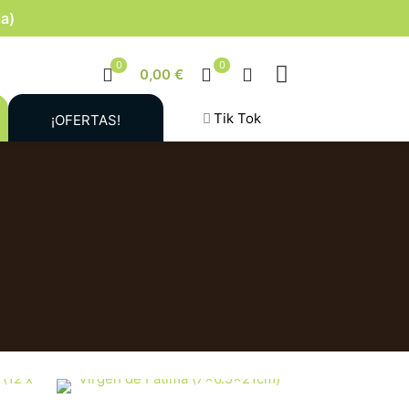
la)
0
0
0,00 €
Tik Tok
¡OFERTAS!