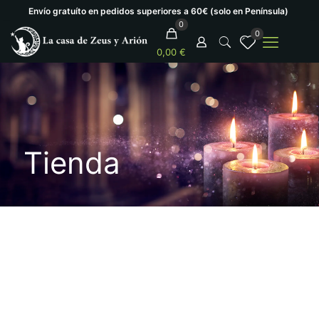
Envío gratuíto en pedidos superiores a 60€ (solo en Península)
0
0
0,00 €
Tienda