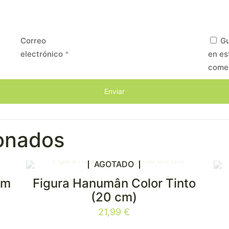
Correo
Gu
electrónico
*
en es
come
ionados
AGOTADO
cm
Figura Hanumân Color Tinto
(20 cm)
21,99
€