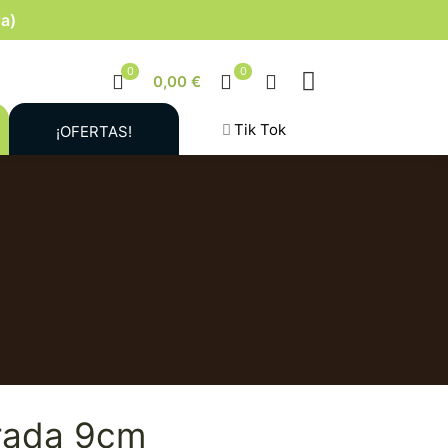
la)
0
0
0,00 €
Tik Tok
¡OFERTAS!
rada 9cm