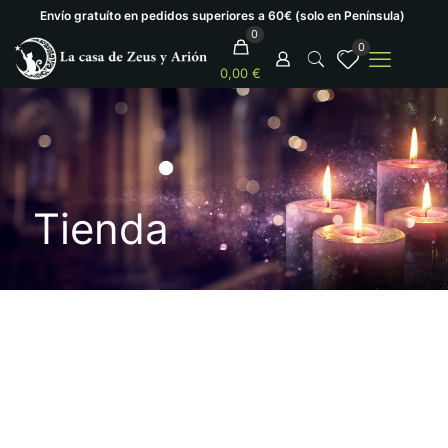
Envío gratuíto en pedidos superiores a 60€ (solo en Península)
0
0
0,00 €
Tienda