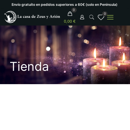
Envío gratuíto en pedidos superiores a 60€ (solo en Península)
0
0
0,00 €
Tienda