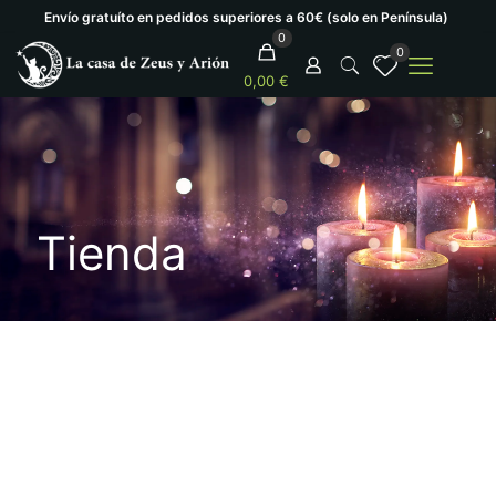
Envío gratuíto en pedidos superiores a 60€ (solo en Península)
0
0
0,00 €
Tienda