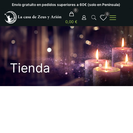
Envío gratuíto en pedidos superiores a 60€ (solo en Península)
0
0
0,00 €
Tienda