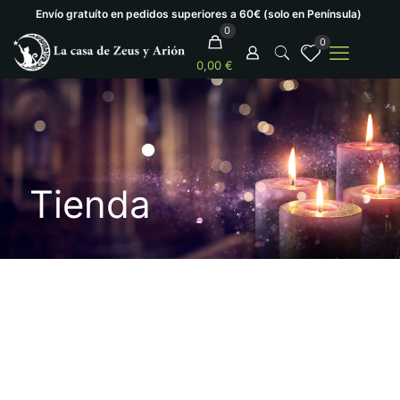
Envío gratuíto en pedidos superiores a 60€ (solo en Península)
0
0
0,00 €
Tienda