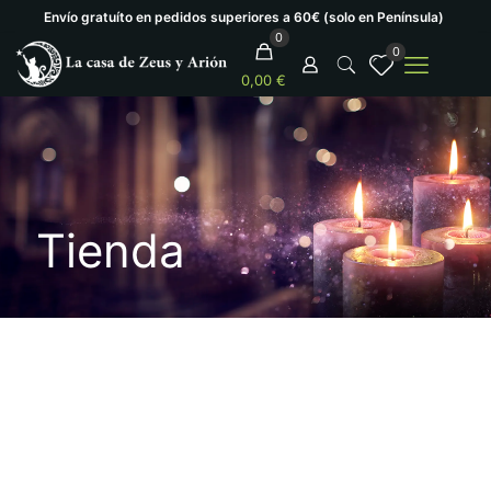
Envío gratuíto en pedidos superiores a 60€ (solo en Península)
0
0
0,00 €
Tienda