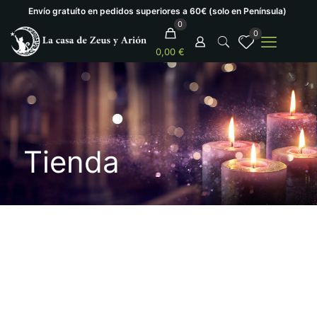
Envío gratuíto en pedidos superiores a 60€ (solo en Península)
0
0
0,00 €
Tienda