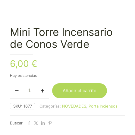
Mini Torre Incensario
de Conos Verde
6,00
€
Hay existencias
Mini
Añadir al carrito
Torre
Incensario
de
SKU:
1677
Categorías:
NOVEDADES
,
Porta Inciensos
Conos
Verde
cantidad
Buscar