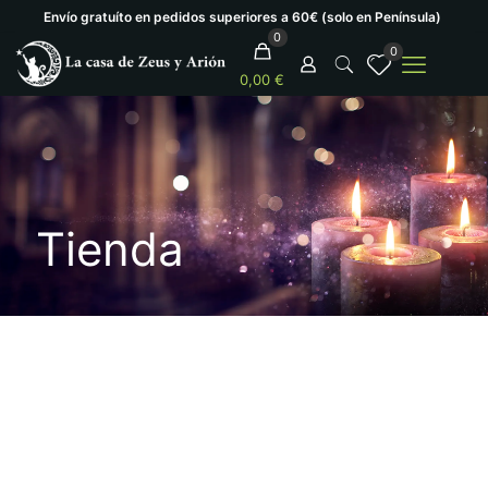
Envío gratuíto en pedidos superiores a 60€ (solo en Península)
0
0
0,00 €
Tienda