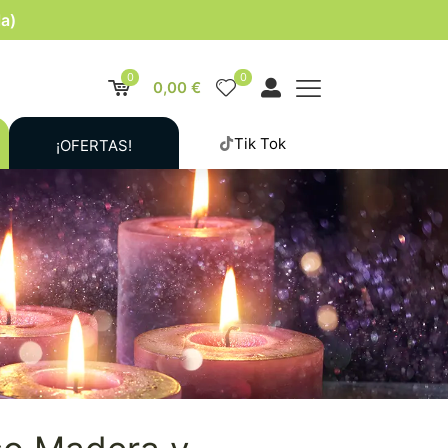
la)
0
0
0,00 €
Tik Tok
¡OFERTAS!