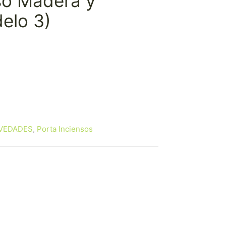
so Madera y
elo 3)
VEDADES
,
Porta Inciensos