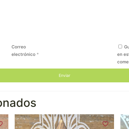
Correo
Gu
electrónico
*
en es
come
ionados