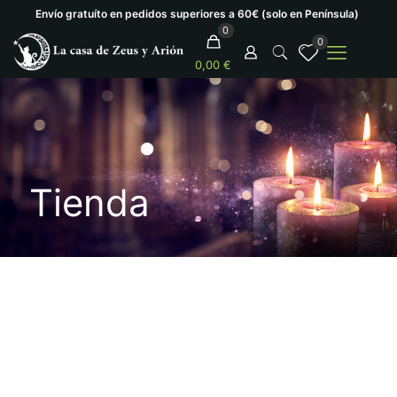
Envío gratuíto en pedidos superiores a 60€ (solo en Península)
0
0
0,00 €
Tienda