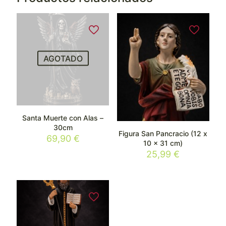
AGOTADO
Santa Muerte con Alas –
30cm
Figura San Pancracio (12 x
69,90
€
10 x 31 cm)
25,99
€