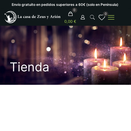
Envío gratuíto en pedidos superiores a 60€ (solo en Península)
0
0
0,00 €
Tienda