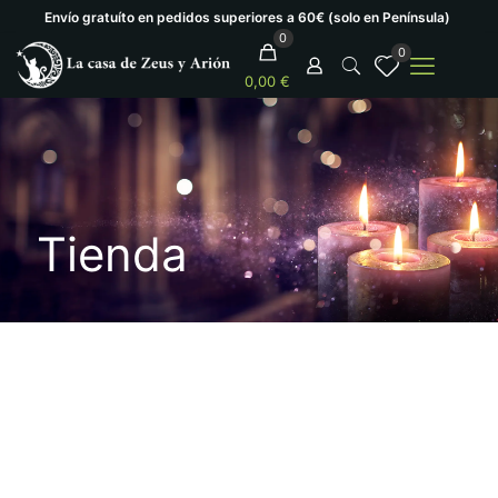
Envío gratuíto en pedidos superiores a 60€ (solo en Península)
0
0
0,00 €
Tienda