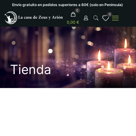
Envío gratuíto en pedidos superiores a 60€ (solo en Península)
0
0
0,00 €
Tienda