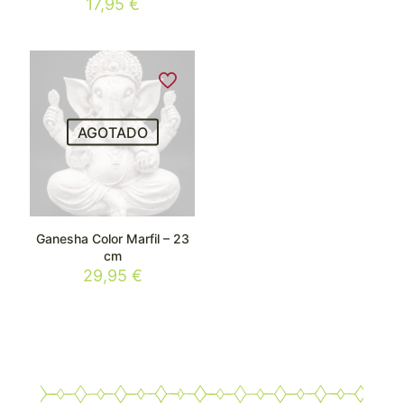
17,95
€
AGOTADO
Ganesha Color Marfil – 23
cm
29,95
€