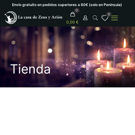
Envío gratuíto en pedidos superiores a 60€ (solo en Península)
0
0
0,00 €
Tienda