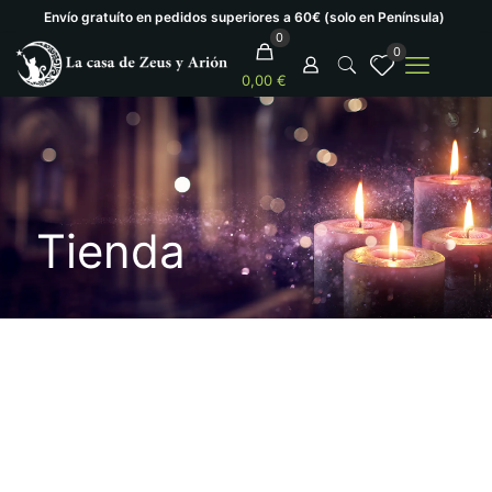
Envío gratuíto en pedidos superiores a 60€ (solo en Península)
0
0
0,00 €
Tienda