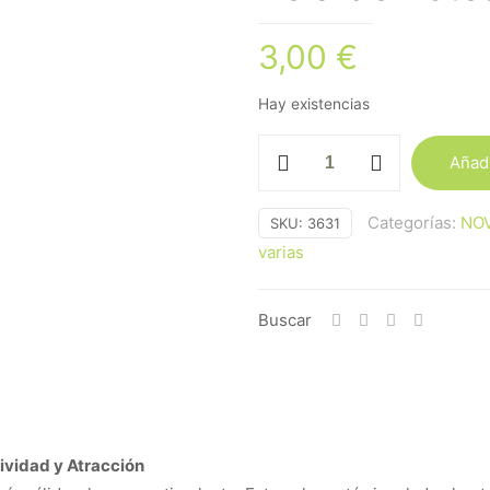
3,00
€
Hay existencias
Vela
Añadi
de
Estearina
Categorías:
NO
SKU:
3631
Naranja
varias
cantidad
Buscar
tividad y Atracción