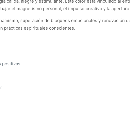
ía cálida, alegre y estimulante. Este color está vinculado al entu
abajar el magnetismo personal, el impulso creativo y la apertur
amismo, superación de bloqueos emocionales y renovación de 
n prácticas espirituales conscientes.
 positivas
or