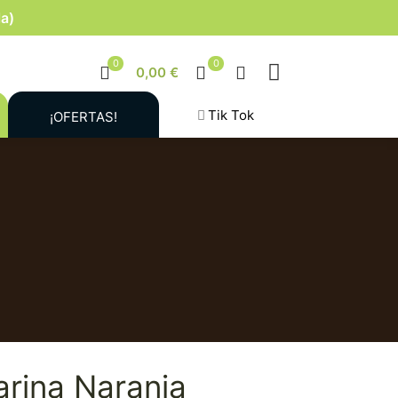
la)
0
0
0,00 €
Tik Tok
¡OFERTAS!
arina Naranja