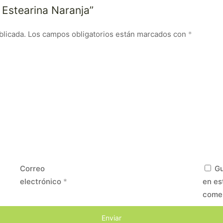
e Estearina Naranja”
blicada.
Los campos obligatorios están marcados con
*
Correo
Gu
electrónico
*
en es
come