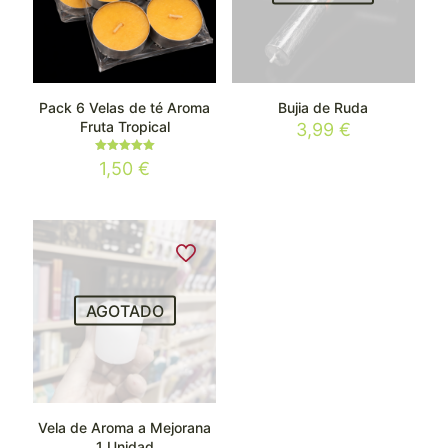
Pack 6 Velas de té Aroma
Bujia de Ruda
Fruta Tropical
3,99
€
Valorado
1,50
€
con
5.00
de 5
AGOTADO
Vela de Aroma a Mejorana
1 Unidad