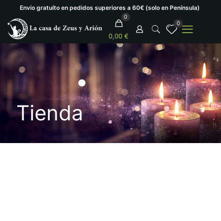
Envío gratuíto en pedidos superiores a 60€ (solo en Península)
0
0
0,00 €
Tienda