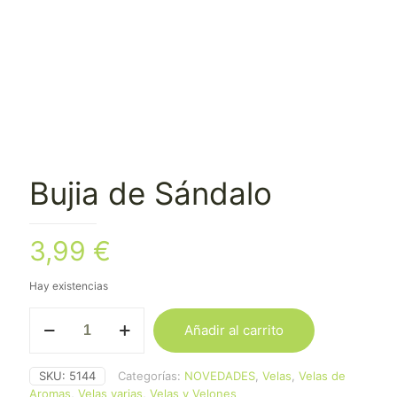
Bujia de Sándalo
3,99
€
Hay existencias
Bujia
Añadir al carrito
de
Sándalo
cantidad
SKU:
5144
Categorías:
NOVEDADES
,
Velas
,
Velas de
Aromas
,
Velas varias
,
Velas y Velones