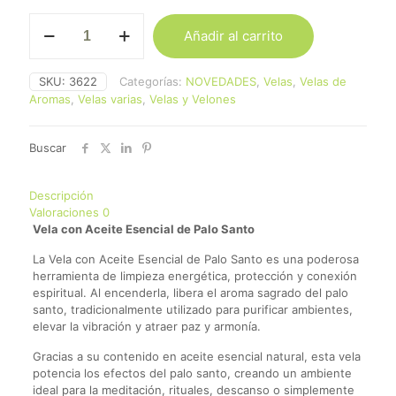
Bujia
Añadir al carrito
con
Aceite
Esencial
SKU:
3622
Categorías:
NOVEDADES
,
Velas
,
Velas de
de
Aromas
,
Velas varias
,
Velas y Velones
Palo
Santo
cantidad
Buscar
Descripción
Valoraciones
0
Vela con Aceite Esencial de Palo Santo
La Vela con Aceite Esencial de Palo Santo es una poderosa
herramienta de limpieza energética, protección y conexión
espiritual. Al encenderla, libera el aroma sagrado del palo
santo, tradicionalmente utilizado para purificar ambientes,
elevar la vibración y atraer paz y armonía.
Gracias a su contenido en aceite esencial natural, esta vela
potencia los efectos del palo santo, creando un ambiente
ideal para la meditación, rituales, descanso o simplemente