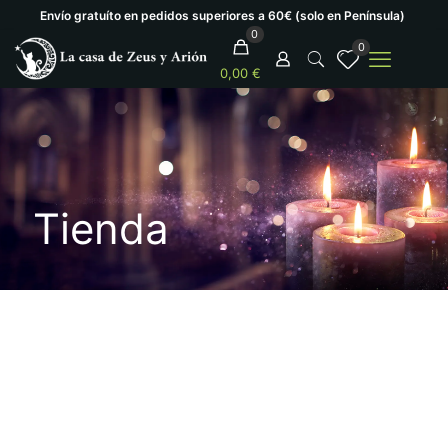
Envío gratuíto en pedidos superiores a 60€ (solo en Península)
0
0
0,00 €
Tienda