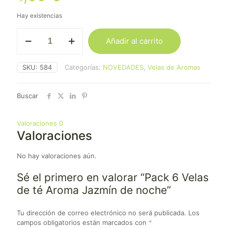
Hay existencias
Pack
Añadir al carrito
6
Velas
de
SKU:
584
Categorías:
NOVEDADES
,
Velas de Aromas
té
Aroma
Jazmín
Buscar
de
noche
cantidad
Valoraciones
0
Valoraciones
No hay valoraciones aún.
Sé el primero en valorar “Pack 6 Velas
de té Aroma Jazmín de noche”
Tu dirección de correo electrónico no será publicada.
Los
campos obligatorios están marcados con
*