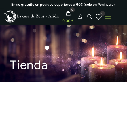
Envío gratuíto en pedidos superiores a 60€ (solo en Península)
0
0
0,00 €
Tienda