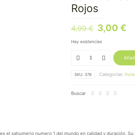
Rojos
El
El
3,00
€
4,99
€
precio
pr
Hay existencias
original
ac
era:
es
Sahumerios
Añadi
4,99 €.
3,
Aromanza
Frutos
Categorías:
Inci
SKU:
378
Rojos
cantidad
Buscar
es el sahumerio numero 1 del mundo en calidad y duración. Su f