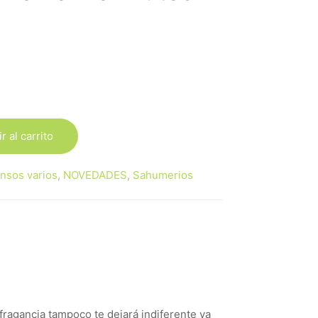
ecio
tual
:
r al carrito
00 €.
ensos varios
,
NOVEDADES
,
Sahumerios
ragancia tampoco te dejará indiferente ya