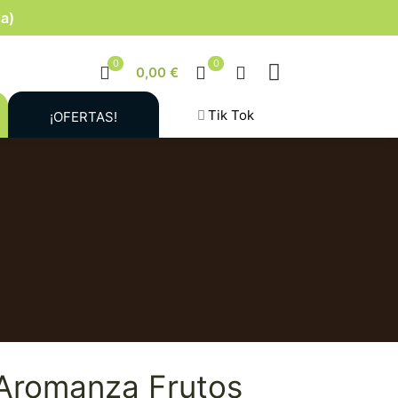
la)
0
0
0,00 €
Tik Tok
¡OFERTAS!
Aromanza Frutos