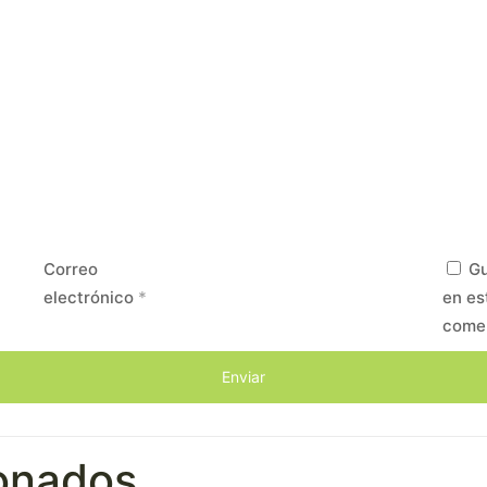
Correo
Gu
electrónico
*
en es
come
ionados