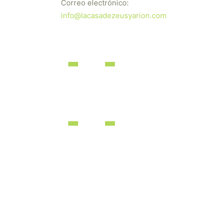
Correo electrónico:
info@lacasadezeusyarion.com
dos los derechos reservados | Desarrollado por
iBérica Online