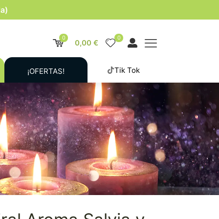
la)
0
0
0,00 €
Tik Tok
¡OFERTAS!