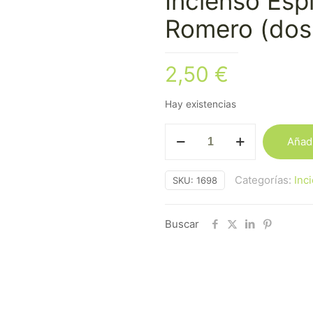
Incienso Esp
Romero (dos
2,50
€
Hay existencias
Incienso
Añadi
Espiral
Aroma
Categorías:
Inc
SKU:
1698
Salvia
y
Romero
Buscar
(dos
unidades)
cantidad