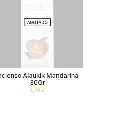
AGOTADO
ncienso Alaukik Mandarina
30Gr
2,20
€