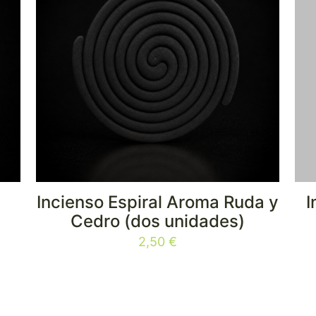
Incienso Espiral Aroma Ruda y
I
Cedro (dos unidades)
2,50
€