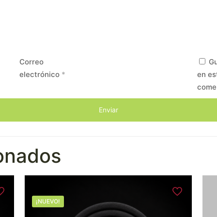
Correo
Gu
electrónico
*
en es
come
ionados
¡NUEVO!