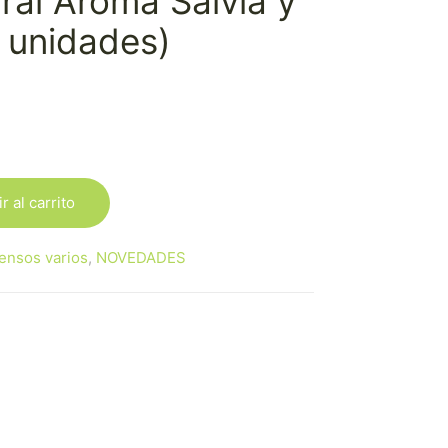
iral Aroma Salvia y
 unidades)
r al carrito
iensos varios
,
NOVEDADES