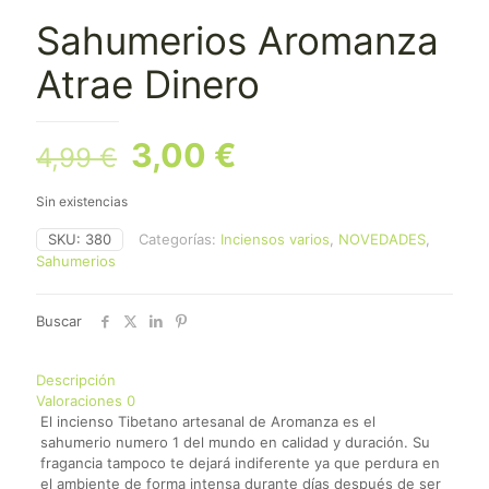
Sahumerios Aromanza
Atrae Dinero
El
El
3,00
€
4,99
€
precio
precio
Sin existencias
original
actual
SKU:
380
Categorías:
Inciensos varios
,
NOVEDADES
,
era:
es:
Sahumerios
4,99 €.
3,00 €.
Buscar
Descripción
Valoraciones
0
El incienso Tibetano artesanal de Aromanza es el
sahumerio numero 1 del mundo en calidad y duración. Su
fragancia tampoco te dejará indiferente ya que perdura en
el ambiente de forma intensa durante días después de ser