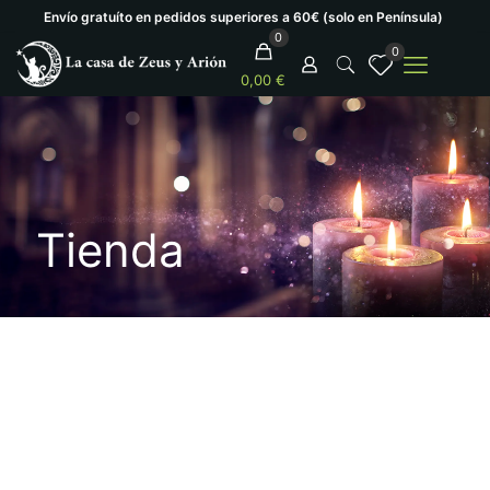
Envío gratuíto en pedidos superiores a 60€ (solo en Península)
0
0
0,00 €
Tienda