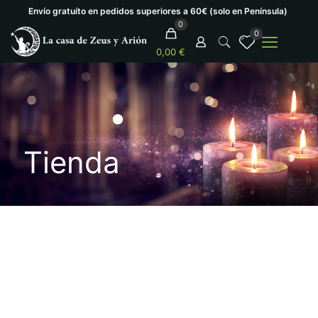
Envío gratuíto en pedidos superiores a 60€ (solo en Península)
0
0
0,00 €
Tienda