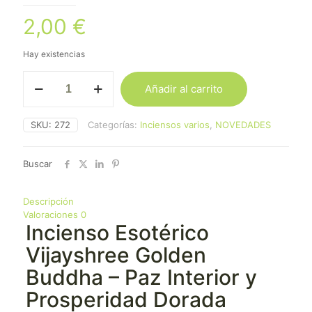
2,00
€
Hay existencias
Incienso
Añadir al carrito
Golden
Buda
cantidad
SKU:
272
Categorías:
Inciensos varios
,
NOVEDADES
Buscar
Descripción
Valoraciones
0
Incienso Esotérico
Vijayshree Golden
Buddha – Paz Interior y
Prosperidad Dorada