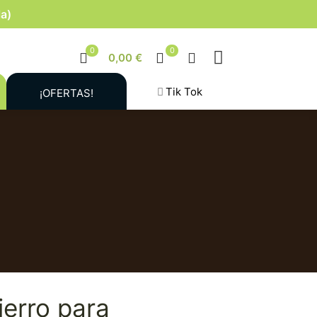
la)
0
0
0,00 €
Tik Tok
¡OFERTAS!
erro para