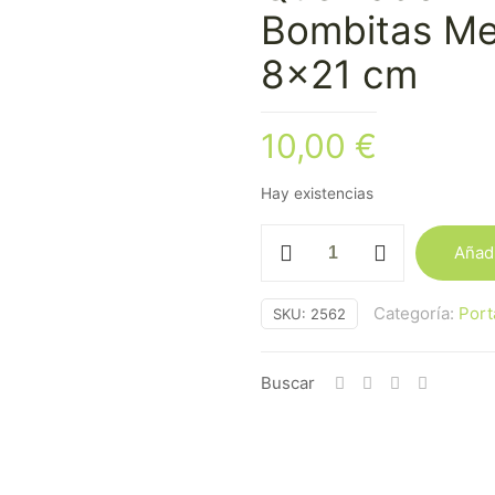
Bombitas Me
8×21 cm
10,00
€
Hay existencias
Quemador
Añadi
Hierro
para
Categoría:
Port
SKU:
2562
Bombitas
Mediano
Dorado
Buscar
8x21
cm
cantidad