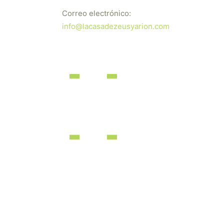
Correo electrónico:
info@lacasadezeusyarion.com
dos los derechos reservados | Desarrollado por
iBérica Online