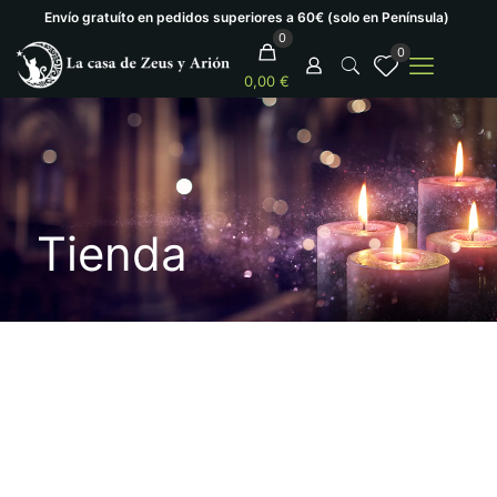
Envío gratuíto en pedidos superiores a 60€ (solo en Península)
0
0
0,00 €
Tienda