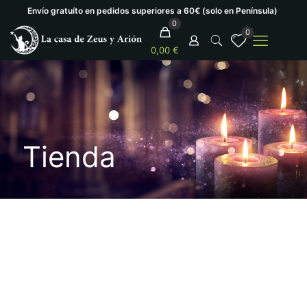
Envío gratuíto en pedidos superiores a 60€ (solo en Península)
0
0
0,00 €
Tienda