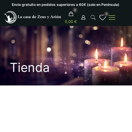
Envío gratuíto en pedidos superiores a 60€ (solo en Península)
0
0
0,00 €
Tienda