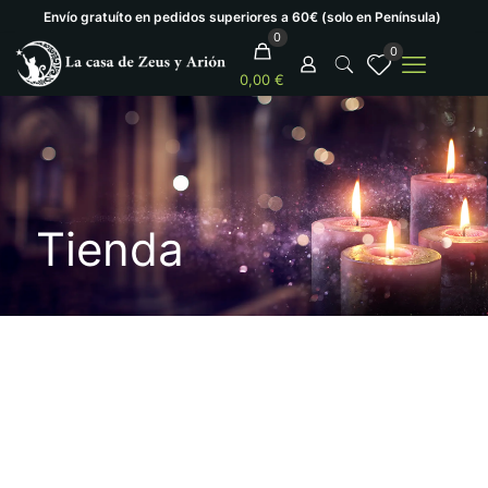
Envío gratuíto en pedidos superiores a 60€ (solo en Península)
0
0
0,00 €
Tienda