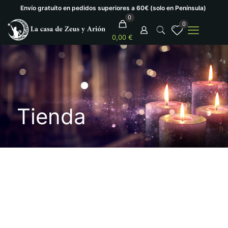
Envío gratuíto en pedidos superiores a 60€ (solo en Península)
0
0
0,00 €
Tienda