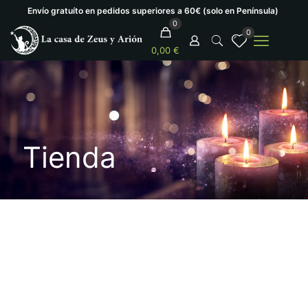
Envío gratuíto en pedidos superiores a 60€ (solo en Península)
0
0
0,00 €
Tienda