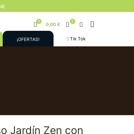
la)
0
0
0,00 €
Tik Tok
¡OFERTAS!
so Jardín Zen con