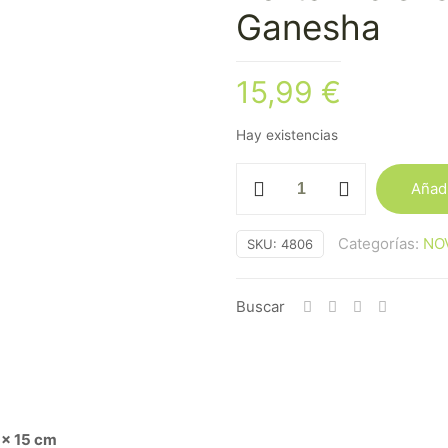
Ganesha
15,99
€
Hay existencias
Porta
Añadi
Incienso
Jardín
Categorías:
NO
SKU:
4806
Zen
con
Ganesha
Buscar
cantidad
 x 15 cm