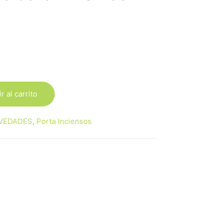
r al carrito
VEDADES
,
Porta Inciensos