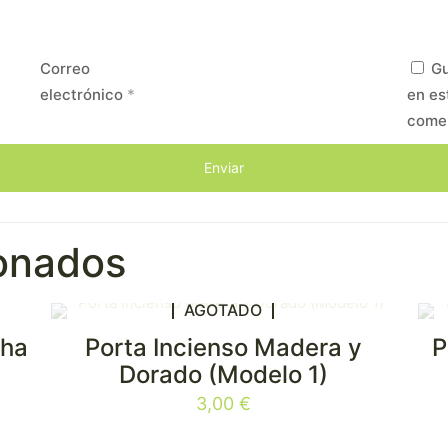
Correo
Gu
electrónico
*
en es
come
ionados
AGOTADO
sha
Porta Incienso Madera y
P
Dorado (Modelo 1)
3,00
€