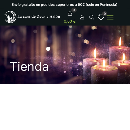
Envío gratuíto en pedidos superiores a 60€ (solo en Península)
0
0
0,00 €
Tienda