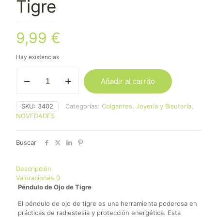
Tigre
9,99
€
Hay existencias
Péndulo
Añadir al carrito
De
Ojo
De
SKU:
3402
Categorías:
Colgantes
,
Joyería y Bisutería
,
Tigre
NOVEDADES
cantidad
Buscar
Descripción
Valoraciones
0
Péndulo de Ojo de Tigre
El péndulo de ojo de tigre es una herramienta poderosa en
prácticas de radiestesia y protección energética. Esta