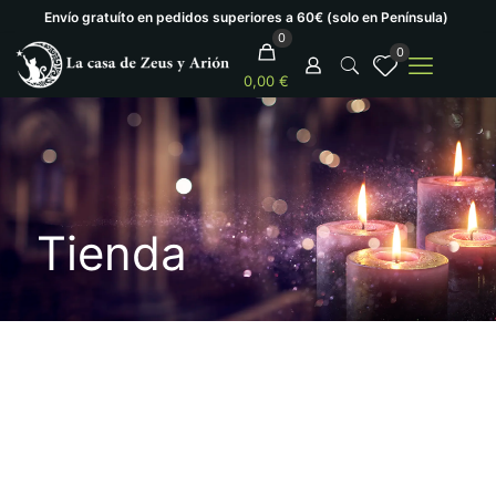
Envío gratuíto en pedidos superiores a 60€ (solo en Península)
0
0
0,00 €
Tienda