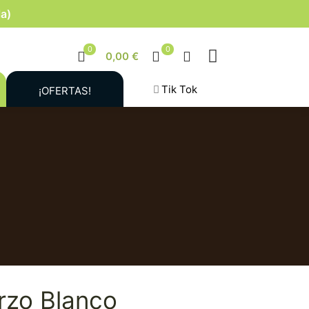
la)
0
0
0,00 €
Tik Tok
¡OFERTAS!
rzo Blanco