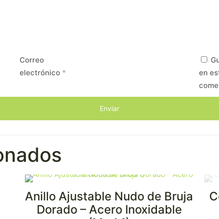
Correo
Gu
electrónico
*
en es
come
ionados
Anillo Ajustable Nudo de Bruja
C
Dorado – Acero Inoxidable