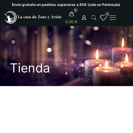
Envío gratuíto en pedidos superiores a 60€ (solo en Península)
0
0
0,00 €
Tienda