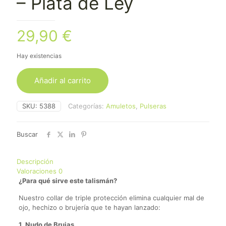
– Plata de Ley
29,90
€
Hay existencias
Añadir al carrito
SKU:
5388
Categorías:
Amuletos
,
Pulseras
Buscar
Descripción
Valoraciones
0
¿Para qué sirve este talismán?
Nuestro collar de triple protección elimina cualquier mal de
ojo, hechizo o brujería que te hayan lanzado:
1. Nudo de Brujas