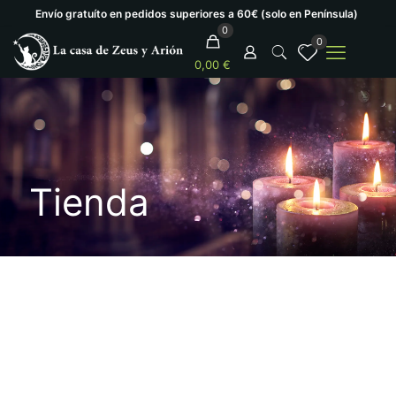
Envío gratuíto en pedidos superiores a 60€ (solo en Península)
0
0
0,00 €
Tienda