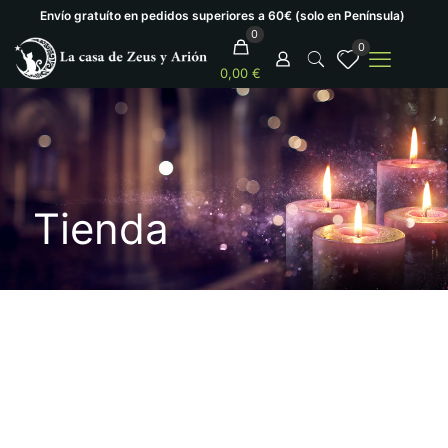
Envío gratuíto en pedidos superiores a 60€ (solo en Península)
0
0
0,00 €
Tienda