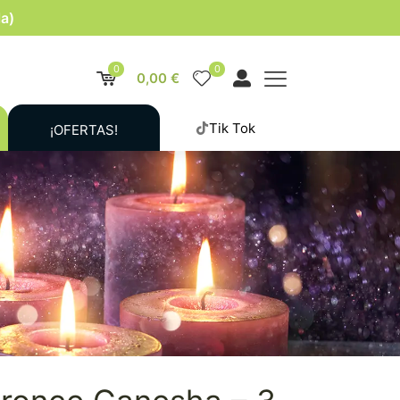
la)
0
0
0,00 €
Tik Tok
¡OFERTAS!