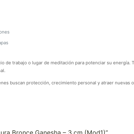
iones
apas
cio de trabajo o lugar de meditación para potenciar su energía. 
al.
enes buscan protección, crecimiento personal y atraer nuevas o
Figura Bronce Ganesha – 3 cm (Mod1)”