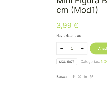
Mini Figura 
cm (Mod1)
3,99
€
Hay existencias
Mini
Añadi
Figura
Bronce
Categorías:
NO
SKU:
5073
Ganesha
-
3
Buscar
cm
(Mod1)
cantidad