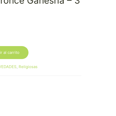
Bronce Ganesha – 3
r al carrito
VEDADES
,
Religiosas