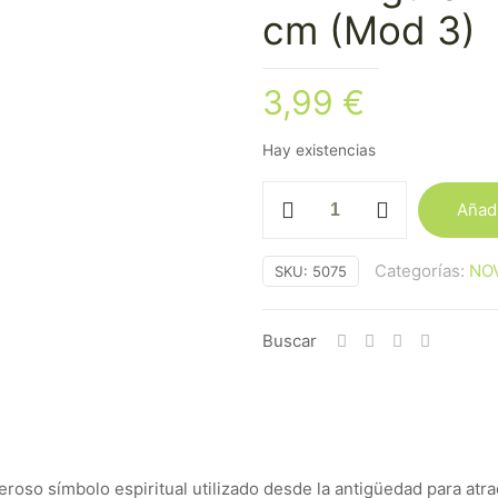
cm (Mod 3)
3,99
€
Hay existencias
Mini
Añadi
Figura
Bronce
Categorías:
NO
SKU:
5075
Ganesha
-
3
Buscar
cm
(Mod
3)
cantidad
oso símbolo espiritual utilizado desde la antigüedad para atrae