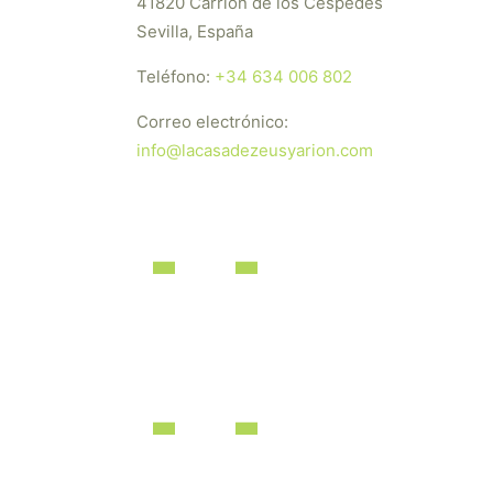
41820 Carrión de los Céspedes
Sevilla, España
Teléfono:
+34 634 006 802
Correo electrónico:
info@lacasadezeusyarion.com