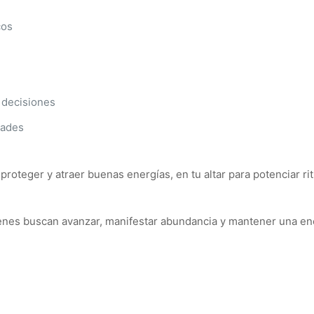
cos
e decisiones
dades
 proteger y atraer buenas energías, en tu altar para potenciar ri
enes buscan avanzar, manifestar abundancia y mantener una ener