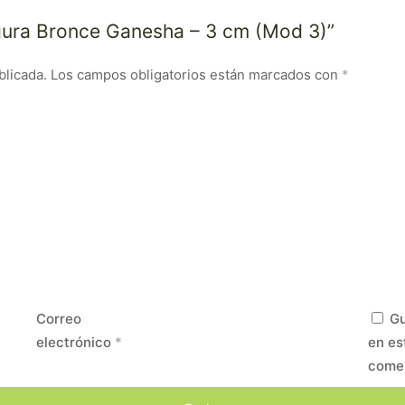
Figura Bronce Ganesha – 3 cm (Mod 3)”
blicada.
Los campos obligatorios están marcados con
*
Correo
Gu
electrónico
*
en es
come