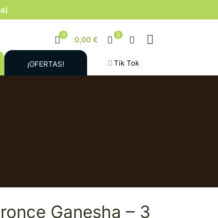
la)
0
0
0,00 €
Tik Tok
¡OFERTAS!
Bronce Ganesha – 3