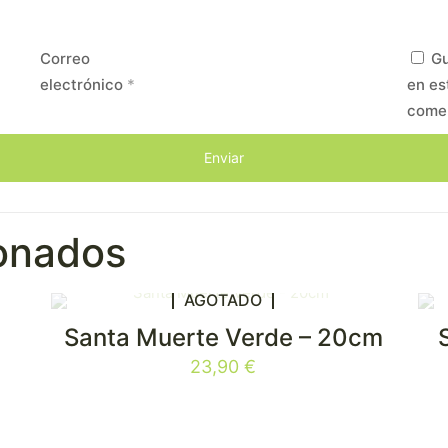
Correo
Gu
electrónico
*
en es
come
ionados
AGOTADO
Santa Muerte Verde – 20cm
23,90
€