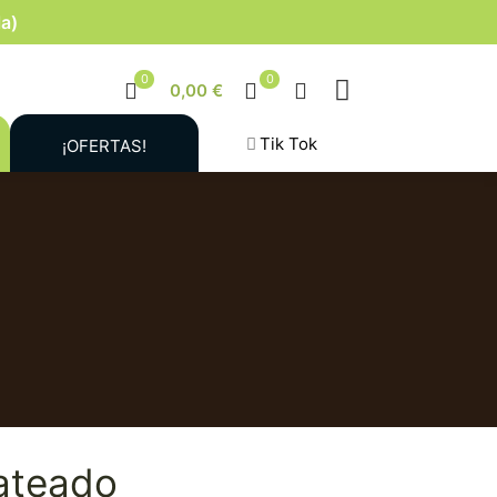
la)
0
0
0,00 €
Tik Tok
¡OFERTAS!
ateado